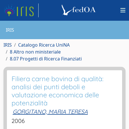
IRIS
IRIS
Catalogo Ricerca UniNA
8 Altro non ministeriale
8.07 Progetti di Ricerca Finanziati
Filiera carne bovina di qualità:
analisi dei punti deboli e
valutazione economica delle
potenzialità
GORGITANO, MARIA TERESA
2006