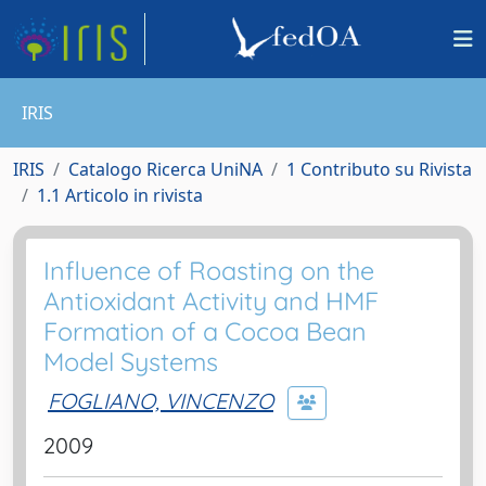
IRIS
IRIS
Catalogo Ricerca UniNA
1 Contributo su Rivista
1.1 Articolo in rivista
Influence of Roasting on the
Antioxidant Activity and HMF
Formation of a Cocoa Bean
Model Systems
FOGLIANO, VINCENZO
2009