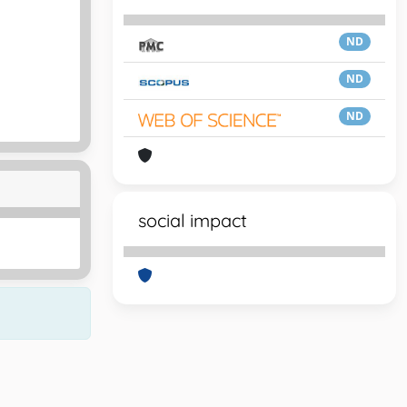
ND
ND
ND
social impact