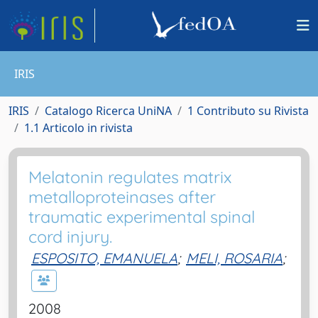
IRIS
IRIS
Catalogo Ricerca UniNA
1 Contributo su Rivista
1.1 Articolo in rivista
Melatonin regulates matrix
metalloproteinases after
traumatic experimental spinal
cord injury.
ESPOSITO, EMANUELA
;
MELI, ROSARIA
;
2008