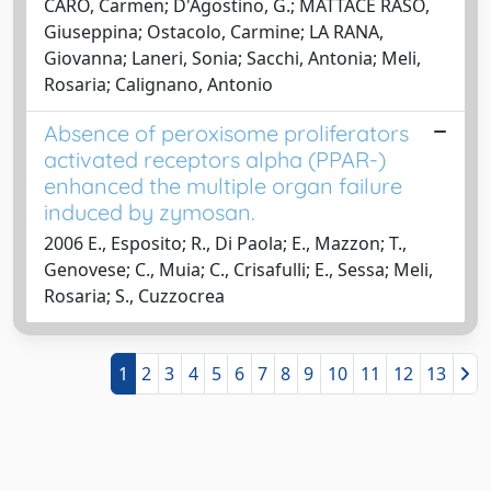
CARO, Carmen; D'Agostino, G.; MATTACE RASO,
Giuseppina; Ostacolo, Carmine; LA RANA,
Giovanna; Laneri, Sonia; Sacchi, Antonia; Meli,
Rosaria; Calignano, Antonio
Absence of peroxisome proliferators
activated receptors alpha (PPAR-)
enhanced the multiple organ failure
induced by zymosan.
2006 E., Esposito; R., Di Paola; E., Mazzon; T.,
Genovese; C., Muia; C., Crisafulli; E., Sessa; Meli,
Rosaria; S., Cuzzocrea
1
2
3
4
5
6
7
8
9
10
11
12
13