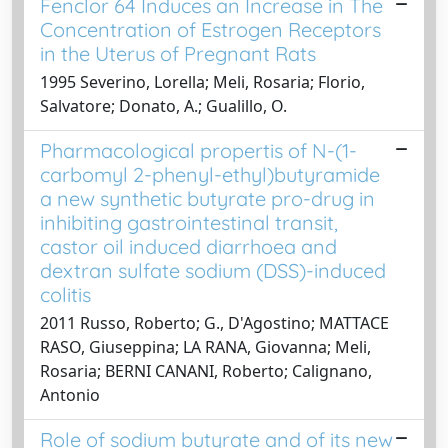
Fenclor 64 Induces an Increase in The
Concentration of Estrogen Receptors
in the Uterus of Pregnant Rats
1995 Severino, Lorella; Meli, Rosaria; Florio,
Salvatore; Donato, A.; Gualillo, O.
Pharmacological propertis of N-(1-
carbomyl 2-phenyl-ethyl)butyramide
a new synthetic butyrate pro-drug in
inhibiting gastrointestinal transit,
castor oil induced diarrhoea and
dextran sulfate sodium (DSS)-induced
colitis
2011 Russo, Roberto; G., D'Agostino; MATTACE
RASO, Giuseppina; LA RANA, Giovanna; Meli,
Rosaria; BERNI CANANI, Roberto; Calignano,
Antonio
Role of sodium butyrate and of its new