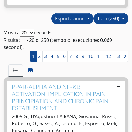
Esportazione
Tutti (250)
Mostra
records
Risultati 1 - 20 di 250 (tempo di esecuzione: 0.069
secondi).
1
2
3
4
5
6
7
8
9
10
11
12
13
PPAR-ALPHA AND NF-KB
ACTIVATION. IMPLICATION IN PAIN
PRINCIPIATION AND CHRONIC PAIN
ESTABLISHMENT.
2009 G., D’Agostino; LA RANA, Giovanna; Russo,
Roberto; O., Sasso; A., Iacono; E., Esposito; Meli,
Rosaria; Calignano, Antonio