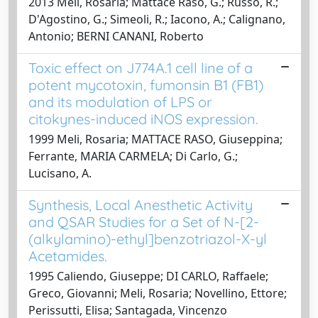
2013 Meli, Rosaria; Mattace Raso, G.; Russo, R.;
D'Agostino, G.; Simeoli, R.; Iacono, A.; Calignano,
Antonio; BERNI CANANI, Roberto
Toxic effect on J774A.1 cell line of a
potent mycotoxin, fumonsin B1 (FB1)
and its modulation of LPS or
citokynes-induced iNOS expression.
1999 Meli, Rosaria; MATTACE RASO, Giuseppina;
Ferrante, MARIA CARMELA; Di Carlo, G.;
Lucisano, A.
Synthesis, Local Anesthetic Activity
and QSAR Studies for a Set of N-[2-
(alkylamino)-ethyl]benzotriazol-X-yl
Acetamides.
1995 Caliendo, Giuseppe; DI CARLO, Raffaele;
Greco, Giovanni; Meli, Rosaria; Novellino, Ettore;
Perissutti, Elisa; Santagada, Vincenzo