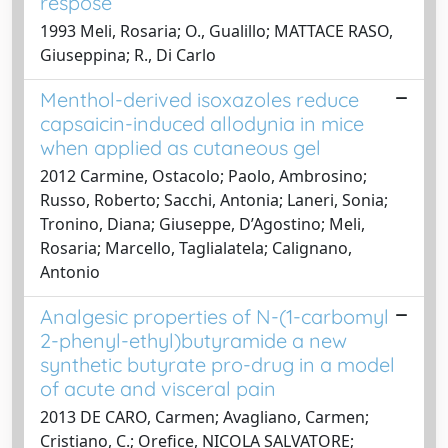
respose
1993 Meli, Rosaria; O., Gualillo; MATTACE RASO,
Giuseppina; R., Di Carlo
Menthol-derived isoxazoles reduce
capsaicin-induced allodynia in mice
when applied as cutaneous gel
2012 Carmine, Ostacolo; Paolo, Ambrosino;
Russo, Roberto; Sacchi, Antonia; Laneri, Sonia;
Tronino, Diana; Giuseppe, D’Agostino; Meli,
Rosaria; Marcello, Taglialatela; Calignano,
Antonio
Analgesic properties of N-(1-carbomyl
2-phenyl-ethyl)butyramide a new
synthetic butyrate pro-drug in a model
of acute and visceral pain
2013 DE CARO, Carmen; Avagliano, Carmen;
Cristiano, C.; Orefice, NICOLA SALVATORE;