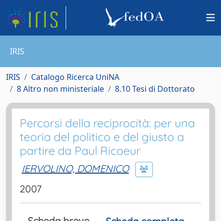
IRIS
IRIS
Catalogo Ricerca UniNA
8 Altro non ministeriale
8.10 Tesi di Dottorato
Percorsi della reciprocità: per una
teoria del politico e del giusto a
partire da Paul Ricoeur
IERVOLINO, DOMENICO
2007
Scheda breve