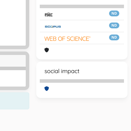
ND
ND
ND
social impact