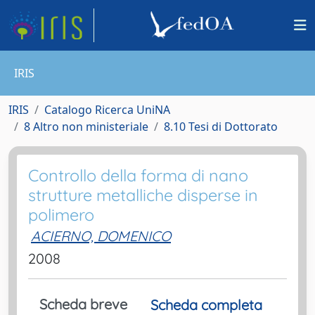
IRIS
IRIS
Catalogo Ricerca UniNA
8 Altro non ministeriale
8.10 Tesi di Dottorato
Controllo della forma di nano
strutture metalliche disperse in
polimero
ACIERNO, DOMENICO
2008
Scheda breve
Scheda completa