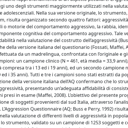
ggi uno degli strumenti maggiormente utilizzati nella valuta
li e adolescenziali. Nella sua versione originale, lo strumento,
 risulta organizzato secondo quattro fattori: aggressività 
i o motorie del comportamento aggressivo, la rabbia, ident
componente cognitiva del comportamento aggressivo. Tale v
abilità nella valutazione del costrutto dell’aggressività (Bus
e della versione italiana del questionario (Fossati, Maffei, 
ffettuata da un madrelingua, confrontata con l’originale e g
mpioni: un campione clinico (N = 461, età media = 33,9 anni)
à compresa tra i 13 ed i 19 anni), ed un secondo campione 
 ed i 35 anni). Tutti e tre i campioni sono stati estratti da p
idazione della versione italiana dell’AQ confermano che lo st
aggressività, presentando un’adeguata affidabilità di consis
i presi in esame (Maffei, 2008). L’obiettivo del presente pro
e di soggetti provenienti dal sud Italia, attraverso l’analis
. L’Aggression Questionnaire (AQ; Buss e Perry, 1992) risulta
lla valutazione di differenti livelli di aggressività in popol
le, lo strumento, validato su un campione di 1253 soggetti e