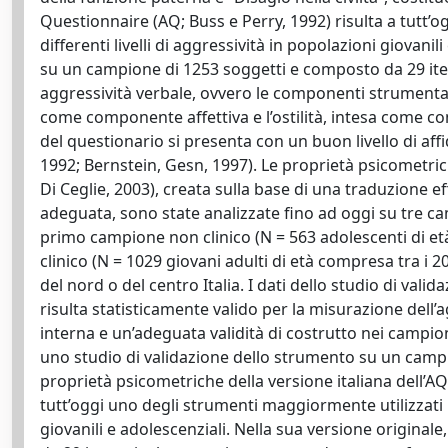
Questionnaire (AQ; Buss e Perry, 1992) risulta a tutt’o
differenti livelli di aggressività in popolazioni giovani
su un campione di 1253 soggetti e composto da 29 item,
aggressività verbale, ovvero le componenti strumental
come componente affettiva e l’ostilità, intesa come 
del questionario si presenta con un buon livello di affid
1992; Bernstein, Gesn, 1997). Le proprietà psicometrich
Di Ceglie, 2003), creata sulla base di una traduzione e
adeguata, sono state analizzate fino ad oggi su tre ca
primo campione non clinico (N = 563 adolescenti di et
clinico (N = 1029 giovani adulti di età compresa tra i 20
del nord o del centro Italia. I dati dello studio di val
risulta statisticamente valido per la misurazione dell’
interna e un’adeguata validità di costrutto nei campion
uno studio di validazione dello strumento su un campion
proprietà psicometriche della versione italiana dell’AQ
tutt’oggi uno degli strumenti maggiormente utilizzati ne
giovanili e adolescenziali. Nella sua versione origina