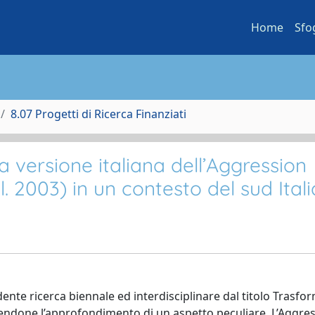
Home
Sfo
8.07 Progetti di Ricerca Finanziati
la versione italiana dell’Aggression
l. 2003) in un contesto del sud Itali
edente ricerca biennale ed interdisciplinare dal titolo Trasfo
ituendone l’approfondimento di un aspetto peculiare. L’Aggre