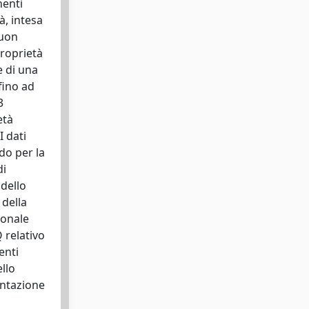
nenti
à, intesa
buon
proprietà
e di una
fino ad
3
età
I dati
do per la
di
 dello
 della
zionale
Q relativo
enti
llo
sentazione