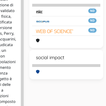
zione di
 validato
ND
fisica,
ND
ificata
ersione
ND
s, Perry,
Acquarini,
iudicata
, un
non
social impact
opolazioni
rumento
tenza
getto è
i delle
 a
azioni
 composto