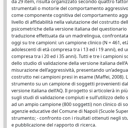
da 29 item, risulta organizzato secondo quattro fattori
strumentali o motorie del comportamento aggressivo, la
come componente cognitiva del comportamento aggres
livello di affidabilità nella valutazione del costrutto d
psicometriche della versione italiana del questionario (
traduzione effettuata da un madrelingua, confrontata c
oggi su tre campioni: un campione clinico (N = 461, et
adolescenti di età compresa tra i 13 ed i 19 anni), ed 
compresa tra i 20 ed i 35 anni). Tutti e tre i campioni s
dello studio di validazione della versione italiana del
misurazione dell’aggressività, presentando un’adeguata
costrutto nei campioni presi in esame (Maffei, 2008). L
strumento su un campione di soggetti provenienti dal su
versione italiana dell’AQ. Il progetto si articolerà in pi
sugli studi di validazione compiuti e sull’utilizzo dell
ad un ampio campione (800 soggetti) non clinico di sog
agenzie educative del Comune di Napoli (Scuole Superio
strumento; - confronto con i risultati ottenuti negli stud
e pubblicazione del rapporto di ricerca.