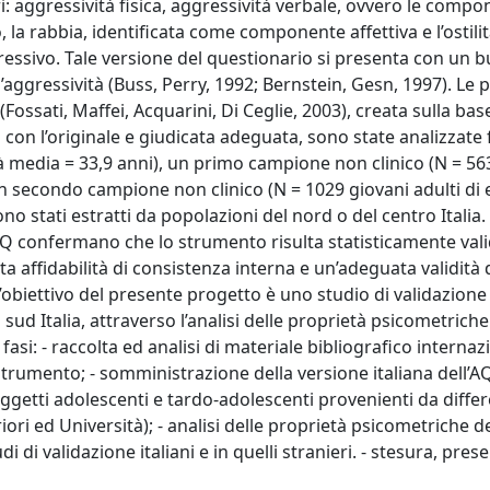
: aggressività fisica, aggressività verbale, ovvero le compo
 rabbia, identificata come componente affettiva e l’ostilit
sivo. Tale versione del questionario si presenta con un 
ell’aggressività (Buss, Perry, 1992; Bernstein, Gesn, 1997). Le 
Fossati, Maffei, Acquarini, Di Ceglie, 2003), creata sulla bas
on l’originale e giudicata adeguata, sono state analizzate 
à media = 33,9 anni), un primo campione non clinico (N = 56
un secondo campione non clinico (N = 1029 giovani adulti di 
ono stati estratti da popolazioni del nord o del centro Italia. 
l’AQ confermano che lo strumento risulta statisticamente vali
 affidabilità di consistenza interna e un’adeguata validità 
’obiettivo del presente progetto è uno studio di validazione
d Italia, attraverso l’analisi delle proprietà psicometriche
ù fasi: - raccolta ed analisi di materiale bibliografico interna
o strumento; - somministrazione della versione italiana dell’A
getti adolescenti e tardo-adolescenti provenienti da differ
ri ed Università); - analisi delle proprietà psicometriche de
i di validazione italiani e in quelli stranieri. - stesura, pre