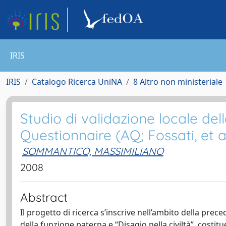
IRIS
IRIS
Catalogo Ricerca UniNA
8 Altro non ministeriale
Studio di validazione locale del
Questionnaire (AQ; Fossati, et a
SOMMANTICO, MASSIMILIANO
2008
Abstract
Il progetto di ricerca s’inscrive nell’ambito della prec
della funzione paterna e “Disagio nella civiltà”, cost