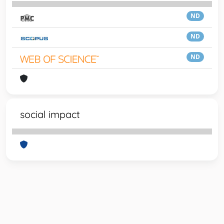
ND
ND
ND
social impact
Powered by
IRIS
-
about IRIS
-
Utilizzo dei cookie
-
Privacy
Copyright © 2026