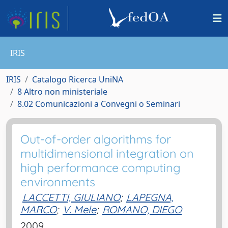
IRIS
IRIS
Catalogo Ricerca UniNA
8 Altro non ministeriale
8.02 Comunicazioni a Convegni o Seminari
Out-of-order algorithms for
multidimensional integration on
high performance computing
environments
LACCETTI, GIULIANO
;
LAPEGNA,
MARCO
;
V. Mele
;
ROMANO, DIEGO
2009