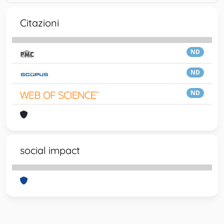
Citazioni
ND
ND
ND
social impact