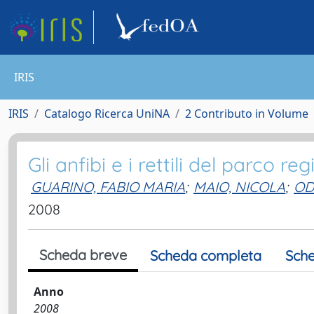
IRIS
IRIS
Catalogo Ricerca UniNA
2 Contributo in Volume
Gli anfibi e i rettili del parco r
GUARINO, FABIO MARIA
;
MAIO, NICOLA
;
OD
2008
Scheda breve
Scheda completa
Sche
Anno
2008