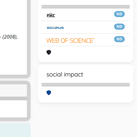
ND
ND
- (2008),
ND
social impact