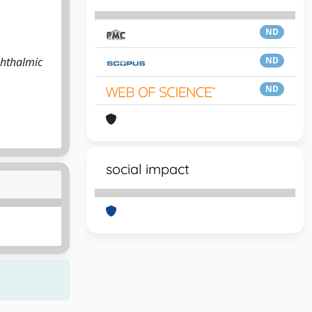
ND
Ophthalmic
ND
ND
social impact