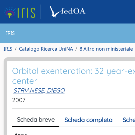
IRIS
IRIS
Catalogo Ricerca UniNA
8 Altro non ministeriale
Orbital exenteration: 32 year-ex
center
STRIANESE, DIEGO
2007
Scheda breve
Scheda completa
Sche