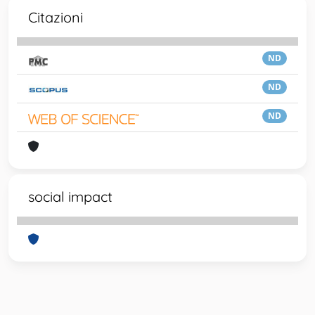
Citazioni
ND
ND
ND
social impact