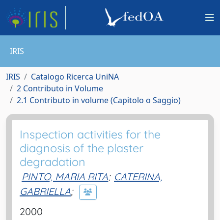
IRIS
IRIS
Catalogo Ricerca UniNA
2 Contributo in Volume
2.1 Contributo in volume (Capitolo o Saggio)
Inspection activities for the
diagnosis of the plaster
degradation
PINTO, MARIA RITA
;
CATERINA,
GABRIELLA
;
2000