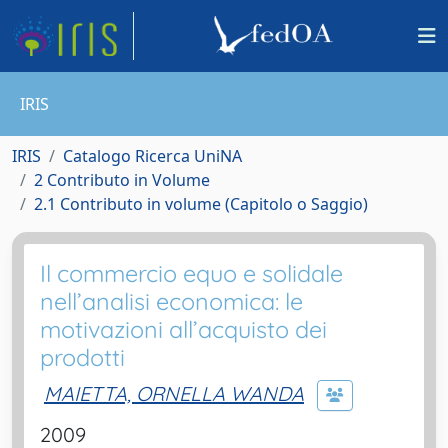
IRIS
IRIS
Catalogo Ricerca UniNA
2 Contributo in Volume
2.1 Contributo in volume (Capitolo o Saggio)
Il commercio equo e solidale
nell’analisi economica: le
motivazioni all’acquisto dei
prodotti
MAIETTA, ORNELLA WANDA
2009