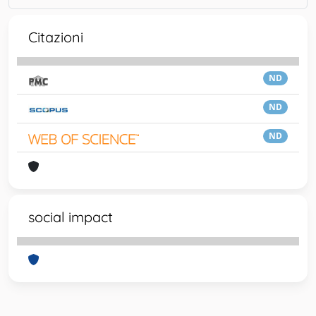
Citazioni
ND
ND
ND
social impact