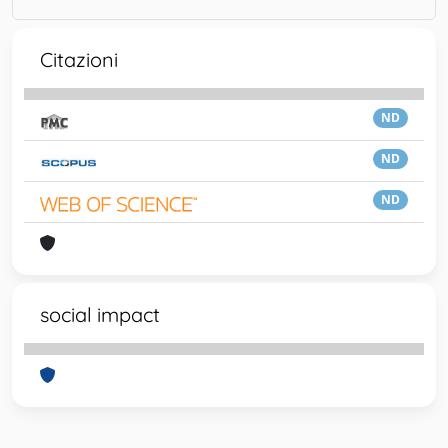
Citazioni
ND
ND
ND
social impact