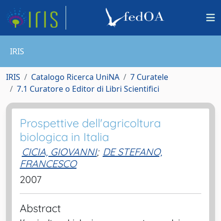
IRIS
IRIS
Catalogo Ricerca UniNA
7 Curatele
7.1 Curatore o Editor di Libri Scientifici
Prospettive dell'agricoltura
biologica in Italia
CICIA, GIOVANNI
;
DE STEFANO,
FRANCESCO
2007
Abstract