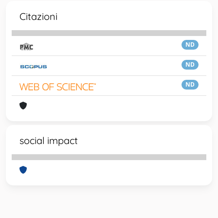
Citazioni
ND
ND
ND
social impact