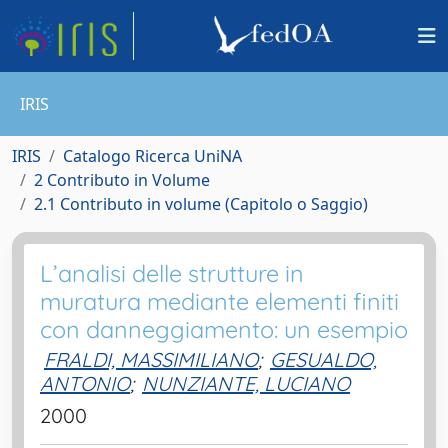
IRIS
IRIS
Catalogo Ricerca UniNA
2 Contributo in Volume
2.1 Contributo in volume (Capitolo o Saggio)
L’analisi delle strutture in
muratura mediante elementi finiti
con danneggiamento: un esempio
FRALDI, MASSIMILIANO
;
GESUALDO,
ANTONIO
;
NUNZIANTE, LUCIANO
2000