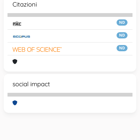
Citazioni
ND
ND
ND
social impact