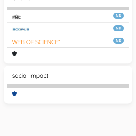
ND
ND
ND
social impact
Powered by
IRIS
-
about IRIS
-