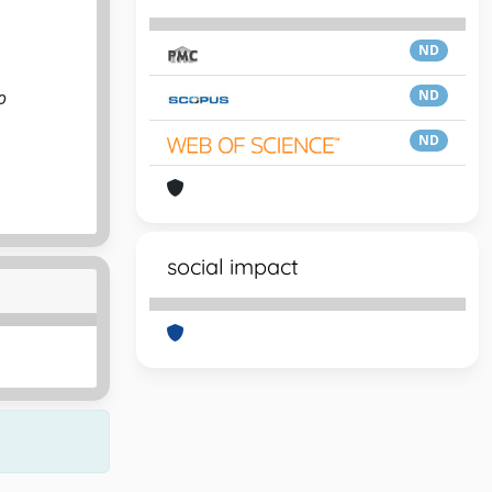
ND
o
ND
ND
social impact