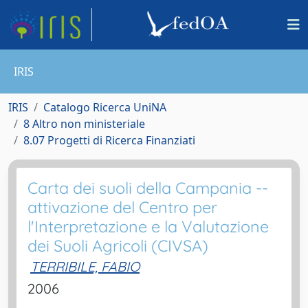
IRIS
IRIS
Catalogo Ricerca UniNA
8 Altro non ministeriale
8.07 Progetti di Ricerca Finanziati
Carta dei suoli della Campania --
attivazione del Centro per
l'Interpretazione e la Valutazione
dei Suoli Agricoli (CIVSA)
TERRIBILE, FABIO
2006