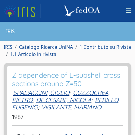
IRIS
IRIS
Catalogo Ricerca UniNA
1 Contributo su Rivista
1.1 Articolo in rivista
Z dependence of L-subshell cross
sections around Z=50
SPADACCINI, GIULIO
;
CUZZOCREA,
PIETRO
;
DE CESARE, NICOLA
;
PERILLO,
EUGENIO
;
VIGILANTE, MARIANO
1987