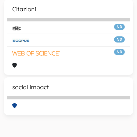
Citazioni
ND
ND
ND
social impact