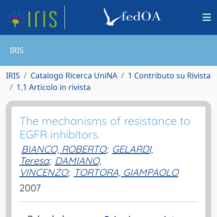
IRIS
IRIS
Catalogo Ricerca UniNA
1 Contributo su Rivista
1.1 Articolo in rivista
The mechanisms of resistance to
EGFR inhibitors.
BIANCO, ROBERTO
;
GELARDI,
Teresa
;
DAMIANO,
VINCENZO
;
TORTORA, GIAMPAOLO
2007