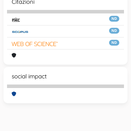
Citazioni
ND
ND
ND
social impact
Powered by
IRIS
-
about IRIS
-