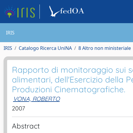
IRIS
IRIS
Catalogo Ricerca UniNA
8 Altro non ministeriale
Rapporto di monitoraggio sui se
alimentari, dell'Esercizio della P
Produzioni Cinematografiche.
VONA, ROBERTO
2007
Abstract