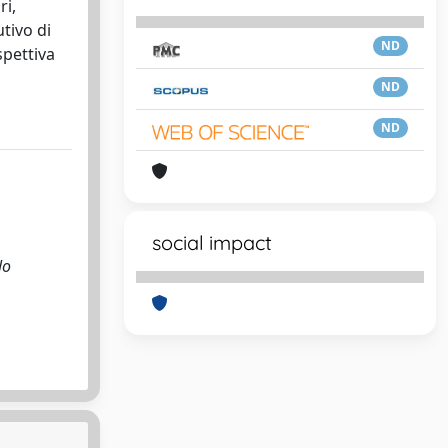
ri,
utivo di
ND
spettiva
ND
ND
social impact
lo