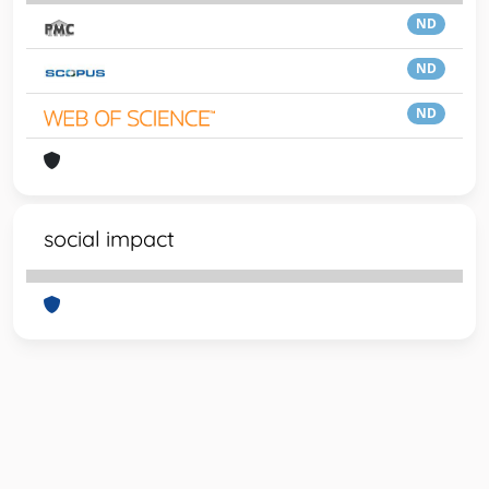
ND
ND
ND
social impact
Powered by
IRIS
-
about IRIS
-
Utilizzo dei cookie
-
Privacy
Copyright © 2026