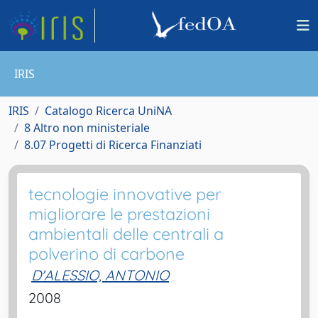
IRIS
IRIS
Catalogo Ricerca UniNA
8 Altro non ministeriale
8.07 Progetti di Ricerca Finanziati
tecnologie innovative per
migliorare le prestazioni
ambientali delle centrali a
polverino di carbone
D'ALESSIO, ANTONIO
2008