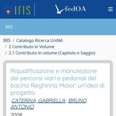
IRIS
IRIS
Catalogo Ricerca UniNA
2 Contributo in Volume
2.1 Contributo in volume (Capitolo o Saggio)
Riqualificazione e manutezione
dei percorsi viari e pedonali del
bacino Reghinna Maior: un'idea di
progetto
CATERINA, GABRIELLA
;
BRUNO,
ANTONIO
2008