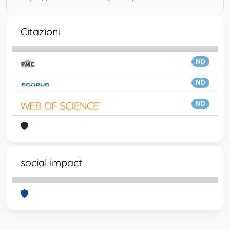
Citazioni
ND
ND
ND
social impact