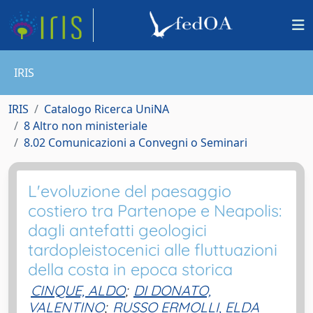
IRIS
IRIS
Catalogo Ricerca UniNA
8 Altro non ministeriale
8.02 Comunicazioni a Convegni o Seminari
L'evoluzione del paesaggio
costiero tra Partenope e Neapolis:
dagli antefatti geologici
tardopleistocenici alle fluttuazioni
della costa in epoca storica
CINQUE, ALDO
;
DI DONATO,
VALENTINO
;
RUSSO ERMOLLI, ELDA