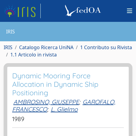
IRIS
IRIS
Catalogo Ricerca UniNA
1 Contributo su Rivista
1.1 Articolo in rivista
Dynamic Mooring Force
Allocation in Dynamic Ship
Positioning
AMBROSINO, GIUSEPPE
;
GAROFALO,
FRANCESCO
;
L. Glielmo
1989