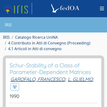
IRIS
IRIS
Catalogo Ricerca UniNA
4 Contributo in Atti di Convegno (Proceeding)
4.1 Articoli in Atti di convegno
Schur-Stability of a Class of
Parameter-Dependent Matrices
GAROFALO, FRANCESCO
;
L. GLIELMO
;
1990