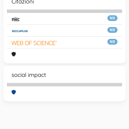
Citazioni
ND
ND
ND
social impact
Powered by
IRIS
-
about IRIS
-