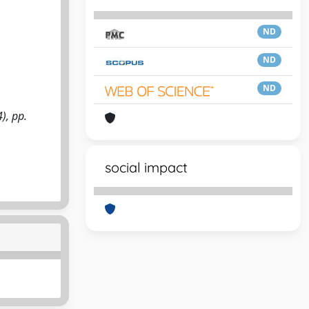
ND
ND
ND
), pp.
social impact