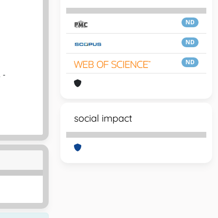
ND
ND
ND
 -
social impact