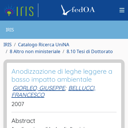
IRIS
IRIS
Catalogo Ricerca UniNA
8 Altro non ministeriale
8.10 Tesi di Dottorato
Anodizzazione di leghe leggere a
basso impatto ambientale
GIORLEO, GIUSEPPE
;
BELLUCCI,
FRANCESCO
2007
Abstract