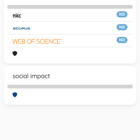
ND
ND
ND
social impact
Powered by
IRIS
-
about IRIS
-