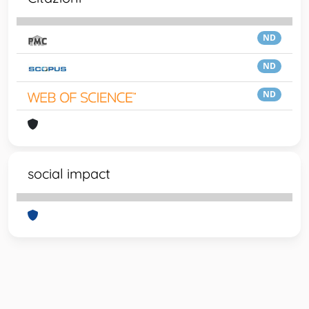
ND
ND
ND
social impact
Powered by
IRIS
-
about IRIS
-