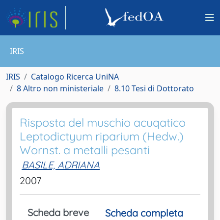
IRIS
IRIS
Catalogo Ricerca UniNA
8 Altro non ministeriale
8.10 Tesi di Dottorato
Risposta del muschio acuqatico
Leptodictyum riparium (Hedw.)
Wornst. a metalli pesanti
BASILE, ADRIANA
2007
Scheda breve
Scheda completa