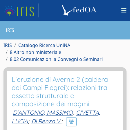
IRIS
IRIS
Catalogo Ricerca UniNA
8 Altro non ministeriale
8.02 Comunicazioni a Convegni o Seminari
L'eruzione di Averno 2 (caldera
dei Campi Flegrei): relazioni tra
assetto strutturale e
composizione dei magmi.
D'ANTONIO, MASSIMO
;
CIVETTA,
LUCIA
;
Di Renzo V.
;