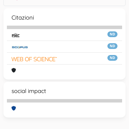
Citazioni
ND
ND
ND
social impact