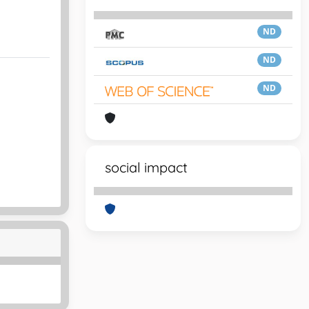
ND
ND
ND
social impact