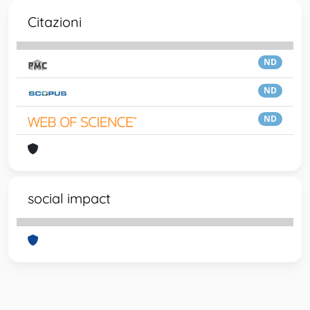
Citazioni
ND
ND
ND
social impact