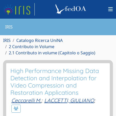
IRIS
IRIS
Catalogo Ricerca UniNA
2 Contributo in Volume
2.1 Contributo in volume (Capitolo o Saggio)
High Performance Missing Data
Detection and Interpolation for
Video Compression and
Restoration Applications
Ceccarelli M.
;
LACCETTI, GIULIANO
;