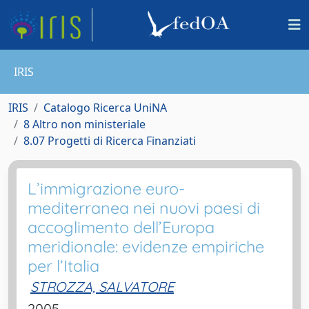
IRIS
IRIS
Catalogo Ricerca UniNA
8 Altro non ministeriale
8.07 Progetti di Ricerca Finanziati
L’immigrazione euro-
mediterranea nei nuovi paesi di
accoglimento dell’Europa
meridionale: evidenze empiriche
per l’Italia
STROZZA, SALVATORE
2005