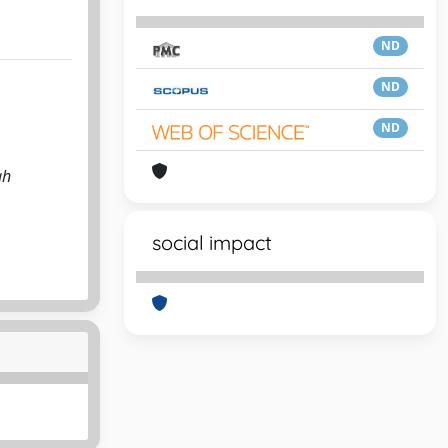
ND
ND
ND
gh
social impact