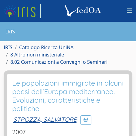
IRIS
IRIS
Catalogo Ricerca UniNA
8 Altro non ministeriale
8.02 Comunicazioni a Convegni o Seminari
Le popolazioni immigrate in alcuni
paesi dell'Europa mediterranea.
Evoluzioni, caratteristiche e
politiche
STROZZA, SALVATORE
2007