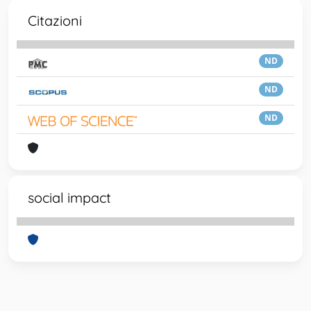
Citazioni
ND
ND
ND
social impact