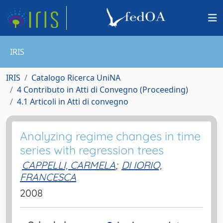
IRIS
IRIS
Catalogo Ricerca UniNA
4 Contributo in Atti di Convegno (Proceeding)
4.1 Articoli in Atti di convegno
Analyzing regime changes in time
series with regression trees
CAPPELLI, CARMELA
;
DI IORIO,
FRANCESCA
2008