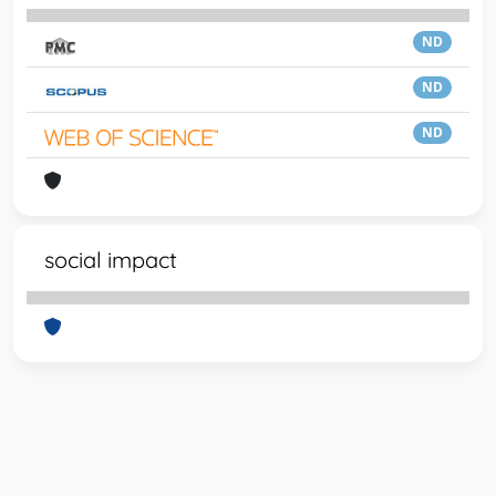
ND
ND
ND
social impact
Powered by
IRIS
-
about IRIS
-
Utilizzo dei cookie
-
Privacy
Copyright © 2026