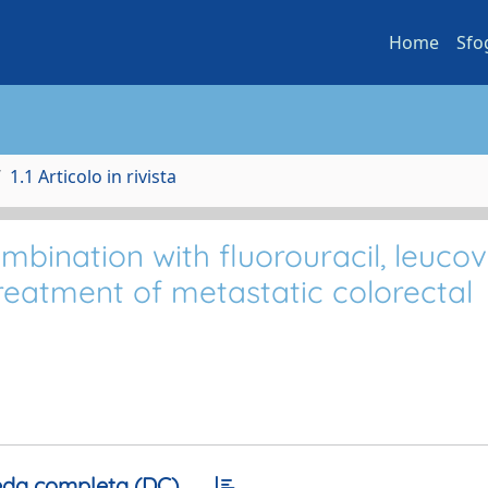
Home
Sfo
1.1 Articolo in rivista
ombination with fluorouracil, leucov
e treatment of metastatic colorectal
da completa (DC)