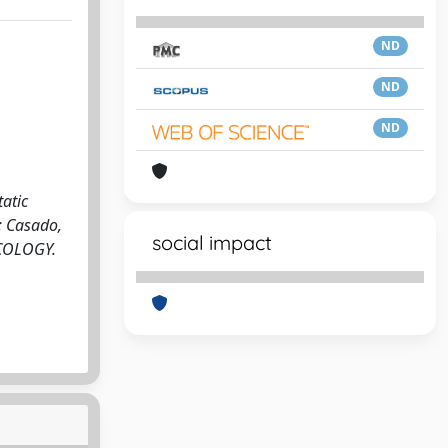
ND
ND
ND
tatic
P; Casado,
social impact
ONCOLOGY.