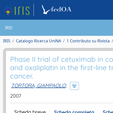
IRIS
IRIS
Catalogo Ricerca UniNA
1 Contributo su Rivista
Phase II trial of cetuximab in c
and oxaliplatin in the first-lin
cancer.
TORTORA, GIAMPAOLO
;
2007
Scheda breve
Scheda completa
Sche