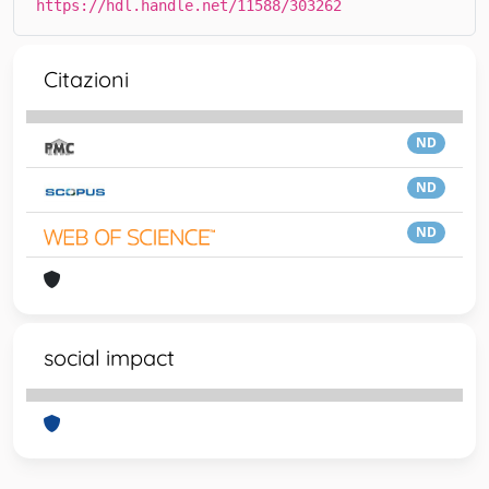
https://hdl.handle.net/11588/303262
Citazioni
ND
ND
ND
social impact