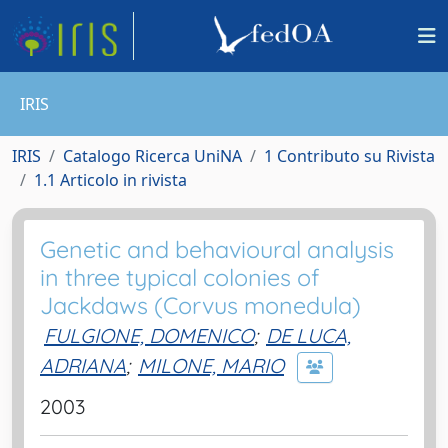
IRIS
IRIS
Catalogo Ricerca UniNA
1 Contributo su Rivista
1.1 Articolo in rivista
Genetic and behavioural analysis
in three typical colonies of
Jackdaws (Corvus monedula)
FULGIONE, DOMENICO
;
DE LUCA,
ADRIANA
;
MILONE, MARIO
2003