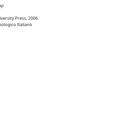
oup
iversity Press, 2006
-Firenze Italy: Monitore Zoologico Italiano