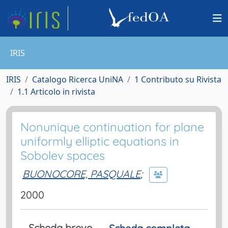
IRIS
IRIS
Catalogo Ricerca UniNA
1 Contributo su Rivista
1.1 Articolo in rivista
Nonunique continuation for plane
uniformly elliptic equations in
Sobolev spaces
BUONOCORE, PASQUALE
;
2000
Scheda breve