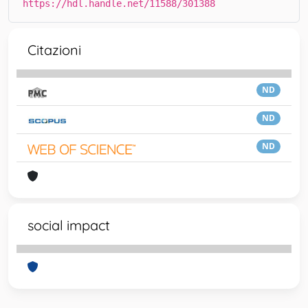
https://hdl.handle.net/11588/301388
Citazioni
ND
ND
ND
social impact