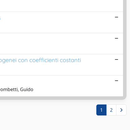
s
ogenei con coefficienti costanti
Trombetti, Guido
1
2