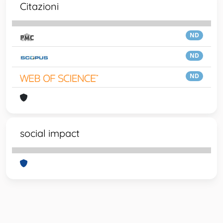
Citazioni
ND
ND
ND
social impact